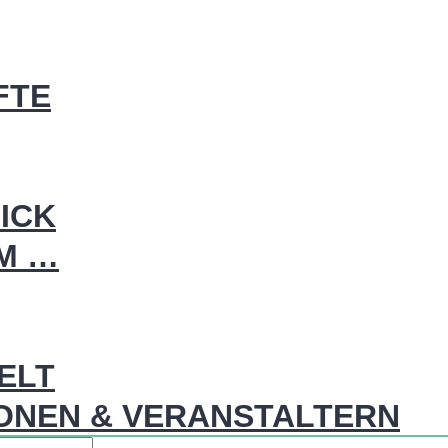
FTE
ICK
IM …
WELT
ONEN & VERANSTALTERN