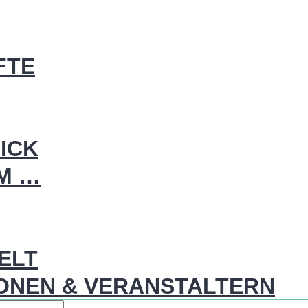
FTE
ICK
IM …
WELT
ONEN & VERANSTALTERN