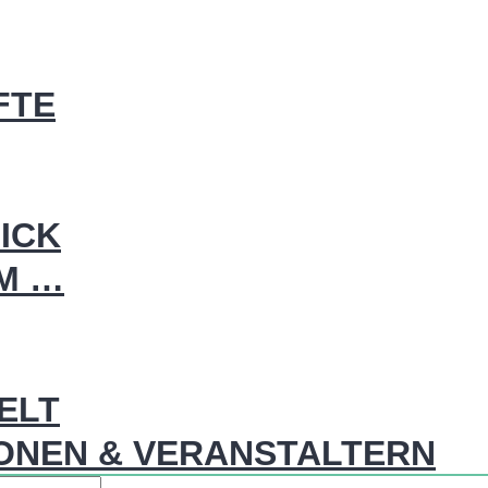
FTE
ICK
IM …
WELT
ONEN & VERANSTALTERN