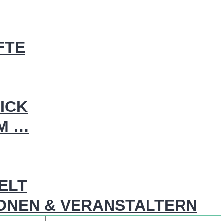
FTE
ICK
IM …
WELT
ONEN & VERANSTALTERN