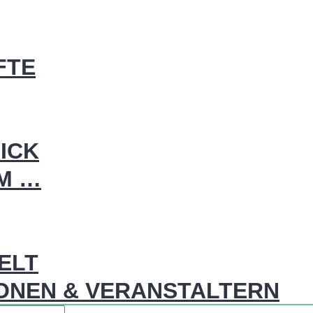
FTE
ICK
IM …
WELT
ONEN & VERANSTALTERN