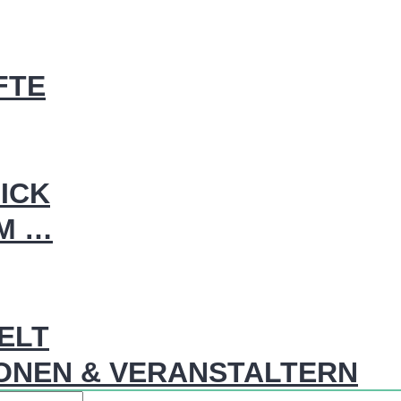
FTE
ICK
IM …
WELT
ONEN & VERANSTALTERN