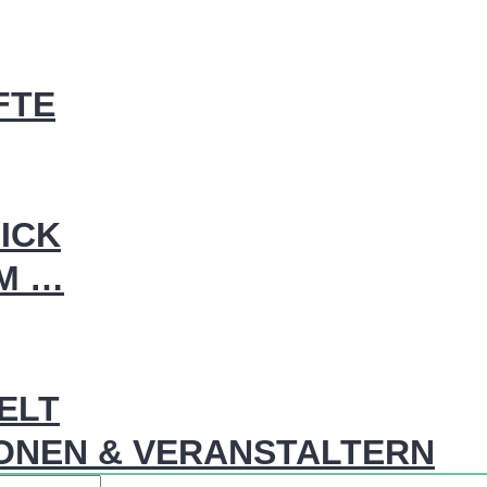
FTE
ICK
IM …
WELT
ONEN & VERANSTALTERN