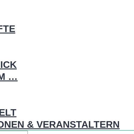
FTE
ICK
IM …
WELT
ONEN & VERANSTALTERN