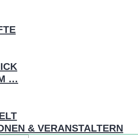
FTE
ICK
IM …
WELT
ONEN & VERANSTALTERN