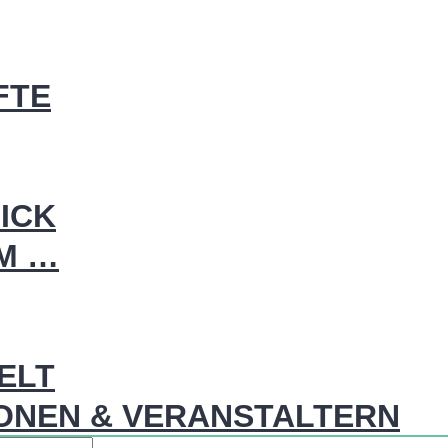
FTE
ICK
IM …
WELT
ONEN & VERANSTALTERN