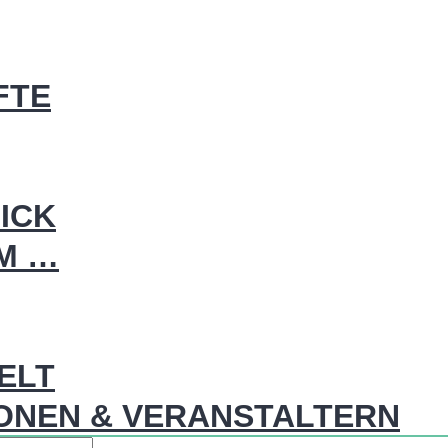
FTE
ICK
IM …
WELT
ONEN & VERANSTALTERN