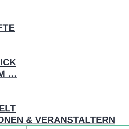
FTE
ICK
IM …
WELT
ONEN & VERANSTALTERN