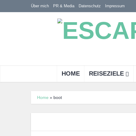
Über mich
PR & Media
Datenschutz
Impressum
HOME
REISEZIELE
Home
»
boot