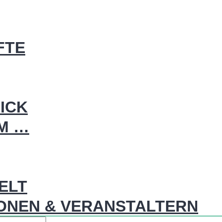
FTE
ICK
IM …
WELT
ONEN & VERANSTALTERN