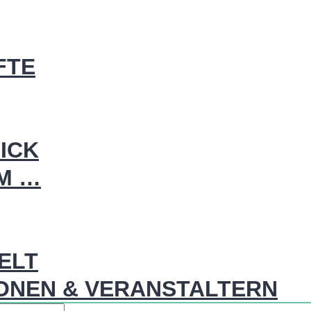
FTE
ICK
IM …
WELT
ONEN & VERANSTALTERN