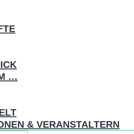
FTE
ICK
IM …
WELT
ONEN & VERANSTALTERN