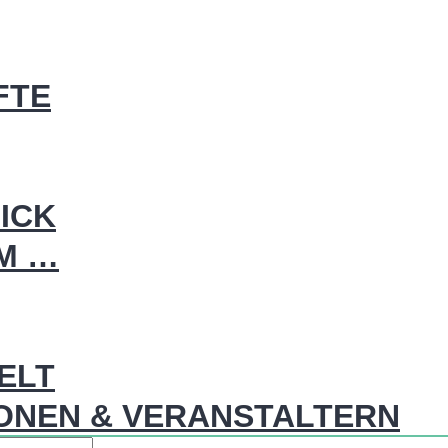
FTE
ICK
IM …
WELT
ONEN & VERANSTALTERN