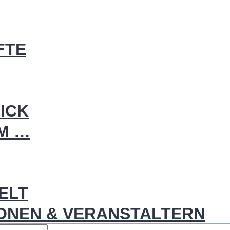
FTE
ICK
IM …
WELT
ONEN & VERANSTALTERN