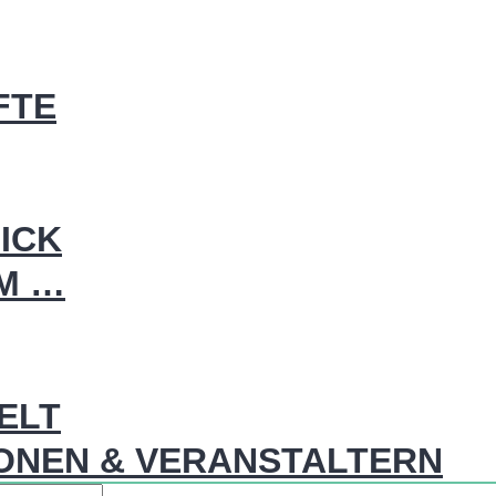
FTE
ICK
IM …
WELT
ONEN & VERANSTALTERN