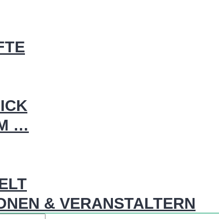
FTE
ICK
IM …
WELT
ONEN & VERANSTALTERN