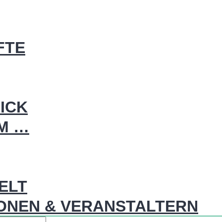
FTE
ICK
IM …
WELT
ONEN & VERANSTALTERN