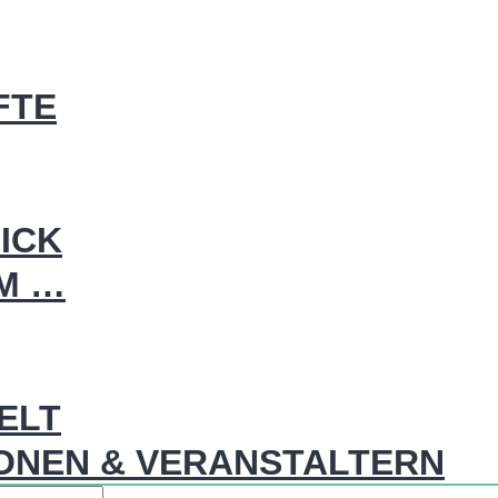
FTE
ICK
IM …
WELT
ONEN & VERANSTALTERN