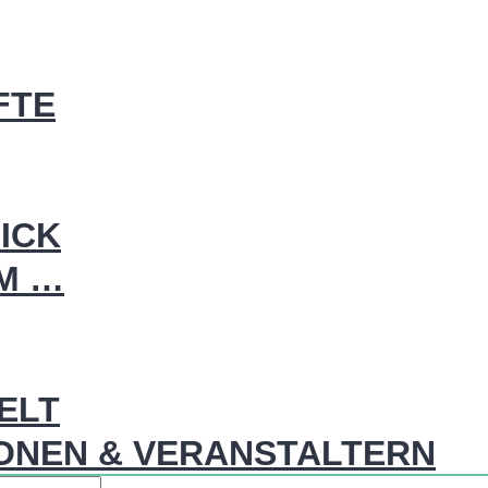
FTE
ICK
IM …
WELT
ONEN & VERANSTALTERN