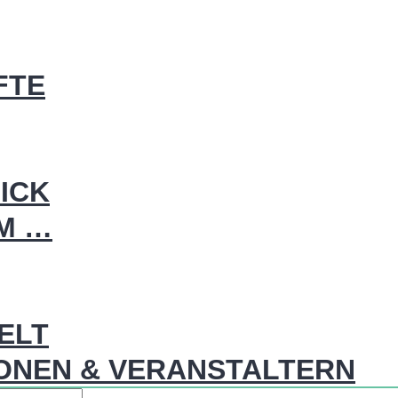
FTE
ICK
IM …
WELT
ONEN & VERANSTALTERN