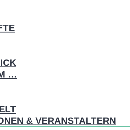
FTE
ICK
IM …
WELT
ONEN & VERANSTALTERN