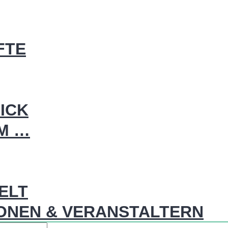
FTE
ICK
IM …
WELT
ONEN & VERANSTALTERN