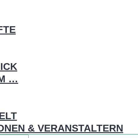
FTE
ICK
IM …
WELT
ONEN & VERANSTALTERN