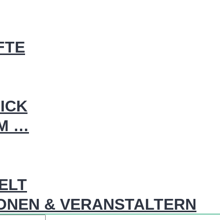
FTE
ICK
IM …
WELT
ONEN & VERANSTALTERN