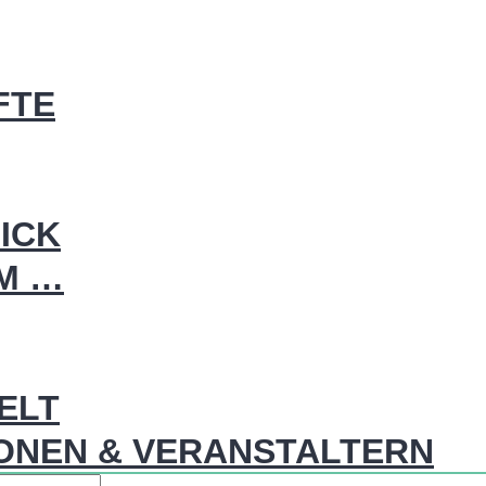
FTE
ICK
IM …
WELT
ONEN & VERANSTALTERN