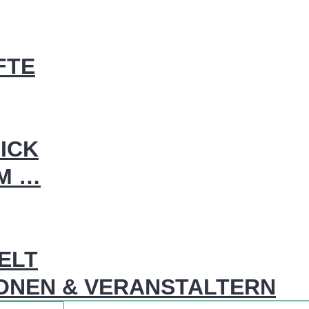
FTE
ICK
IM …
WELT
ONEN & VERANSTALTERN