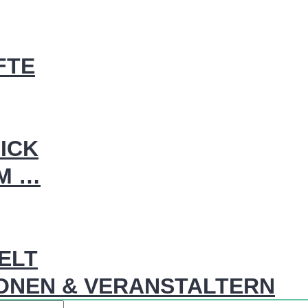
FTE
ICK
IM …
WELT
ONEN & VERANSTALTERN