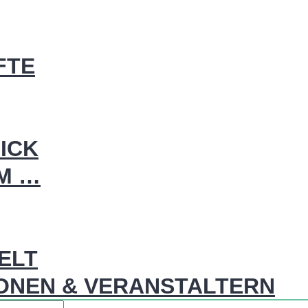
FTE
ICK
IM …
WELT
ONEN & VERANSTALTERN