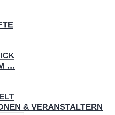
FTE
ICK
IM …
WELT
ONEN & VERANSTALTERN