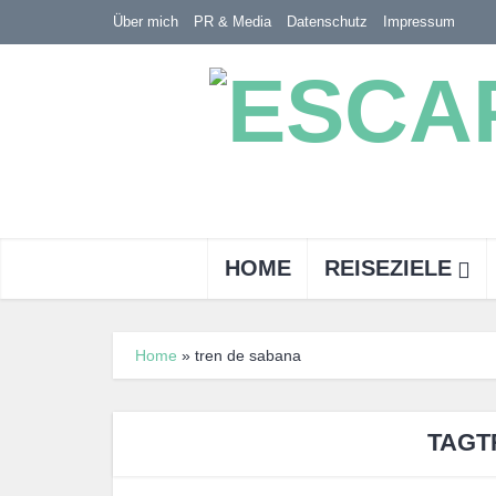
Über mich
PR & Media
Datenschutz
Impressum
HOME
REISEZIELE
Home
»
tren de sabana
TAGT