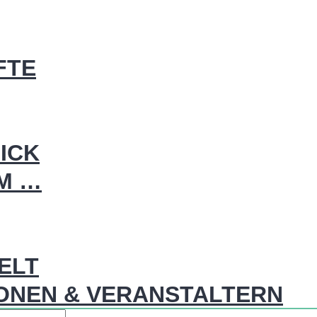
FTE
ICK
IM …
WELT
ONEN & VERANSTALTERN