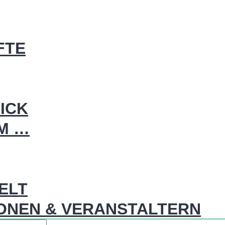
FTE
ICK
IM …
WELT
ONEN & VERANSTALTERN