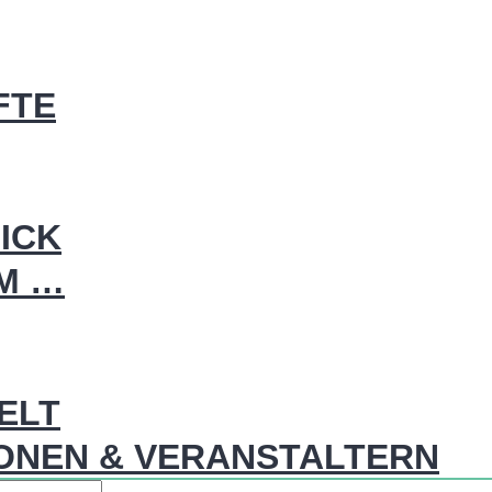
FTE
ICK
IM …
WELT
ONEN & VERANSTALTERN