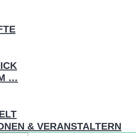
FTE
ICK
IM …
WELT
ONEN & VERANSTALTERN