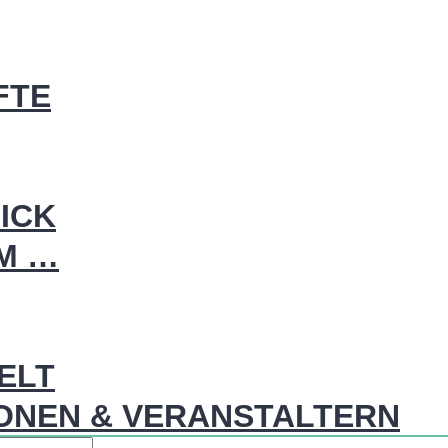
FTE
ICK
IM …
WELT
ONEN & VERANSTALTERN