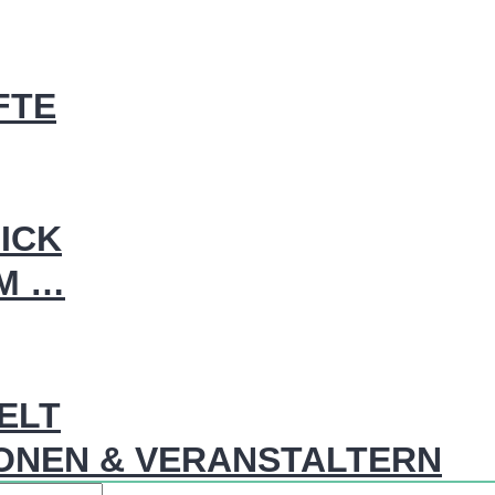
FTE
ICK
IM …
WELT
ONEN & VERANSTALTERN