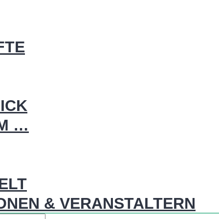
FTE
ICK
IM …
WELT
ONEN & VERANSTALTERN