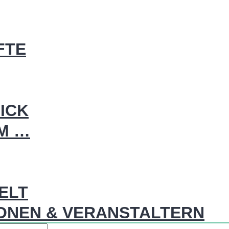
FTE
ICK
IM …
WELT
ONEN & VERANSTALTERN