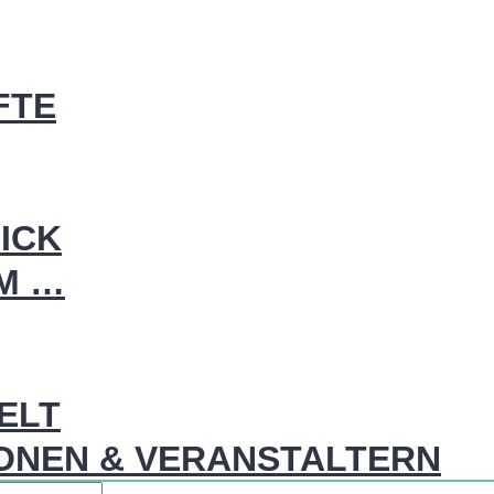
FTE
ICK
IM …
WELT
ONEN & VERANSTALTERN