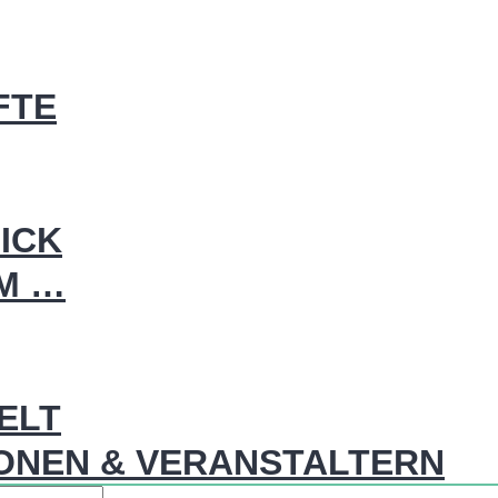
FTE
ICK
IM …
WELT
ONEN & VERANSTALTERN