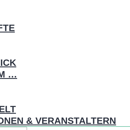
FTE
ICK
IM …
WELT
ONEN & VERANSTALTERN