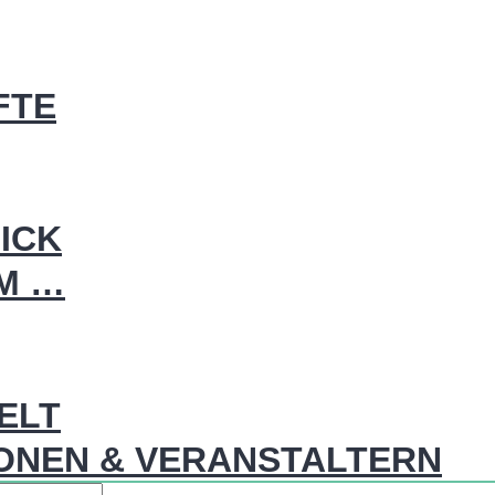
FTE
ICK
IM …
WELT
ONEN & VERANSTALTERN