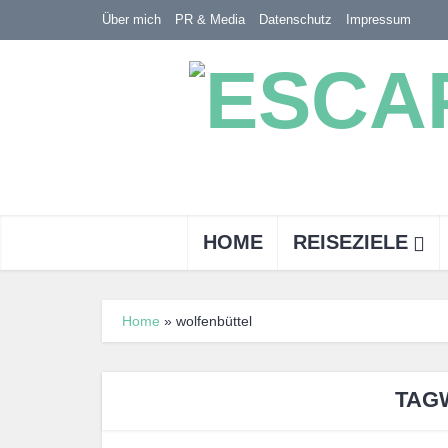
Über mich
PR & Media
Datenschutz
Impressum
HOME
REISEZIELE
Home
»
wolfenbüttel
TAG