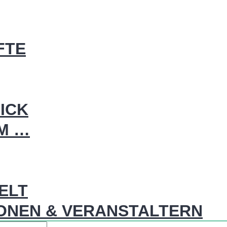
FTE
ICK
IM …
WELT
ONEN & VERANSTALTERN