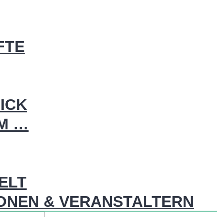
FTE
ICK
IM …
WELT
ONEN & VERANSTALTERN