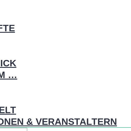
FTE
ICK
IM …
WELT
ONEN & VERANSTALTERN